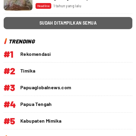
1 tahun yang lalu
Headline
SUDAH DITAMPILKAN SEMUA
TRENDING
#1
Rekomendasi
#2
Timika
#3
Papuaglobalnews.com
#4
Papua Tengah
#5
Kabupaten Mimika