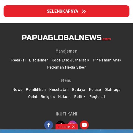
SELENGKAPNYA
Manajemen
Redaksi
Disclaimer
Kode Etik Jurnalistik
PP Ramah Anak
Pedoman Media Siber
Menu
News
Pendidikan
Kesehatan
Budaya
Kolase
Olahraga
Opini
Religius
Hukum
Politik
Regional
IKUTI KAMI
TUTUP