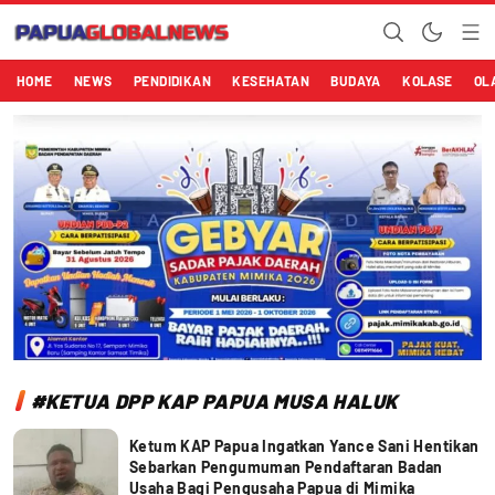
Papuaglobalnews.com
Menulis Fakta dengan Hati Bening
HOME
NEWS
PENDIDIKAN
KESEHATAN
BUDAYA
KOLASE
OL
#KETUA DPP KAP PAPUA MUSA HALUK
Ketum KAP Papua Ingatkan Yance Sani Hentikan
Sebarkan Pengumuman Pendaftaran Badan
Usaha Bagi Pengusaha Papua di Mimika