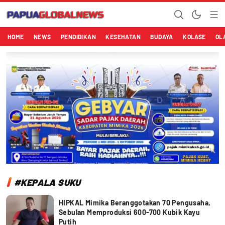
Papuaglobalnews.com
Menulis Fakta dengan Hati Bening
HOME
NEWS
PENDIDIKAN
KESEHATAN
BUDAYA
KOLASE
OL
#KEPALA SUKU
HIPKAL Mimika Beranggotakan 70 Pengusaha,
Sebulan Memproduksi 600-700 Kubik Kayu
Putih