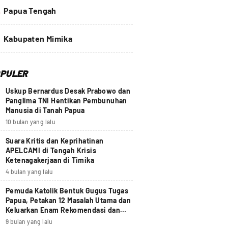
4
Papua Tengah
Kabupaten Mimika
PULER
Uskup Bernardus Desak Prabowo dan
Panglima TNI Hentikan Pembunuhan
Manusia di Tanah Papua
10 bulan yang lalu
Suara Kritis dan Keprihatinan
APELCAMI di Tengah Krisis
Ketenagakerjaan di Timika
4 bulan yang lalu
Pemuda Katolik Bentuk Gugus Tugas
Papua, Petakan 12 Masalah Utama dan
Keluarkan Enam Rekomendasi dan
Seruan Moral Nasional
9 bulan yang lalu