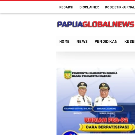
REDAKSI
DISCLAIMER
KODE ETIK JURNAL
Papuaglobalnews.com
Menulis Fakta dengan Hati Bening
HOME
NEWS
PENDIDIKAN
KESE