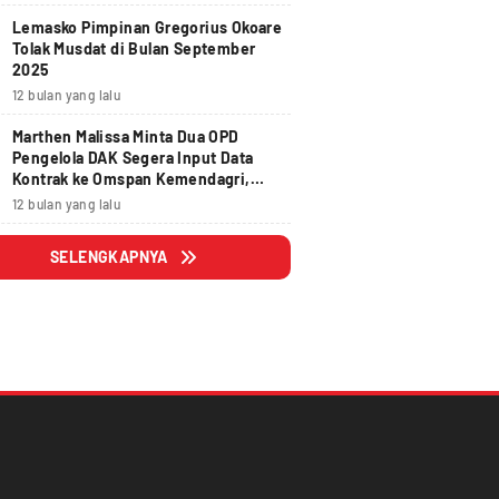
Lemasko Pimpinan Gregorius Okoare
Tolak Musdat di Bulan September
2025
12 bulan yang lalu
Marthen Malissa Minta Dua OPD
Pengelola DAK Segera Input Data
Kontrak ke Omspan Kemendagri,
Lewat Tanggal 29 Agustus 2025
12 bulan yang lalu
Hangus
SELENGKAPNYA