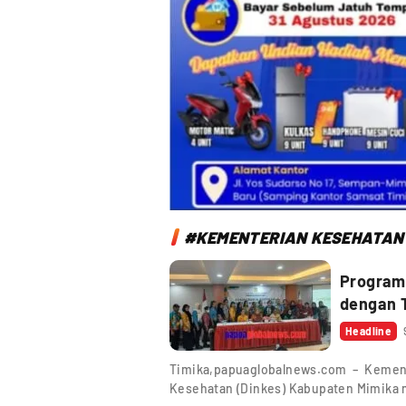
#KEMENTERIAN KESEHATAN 
Program 
dengan 
Headline
Timika,papuaglobalnews.com – Kement
Kesehatan (Dinkes) Kabupaten Mimika