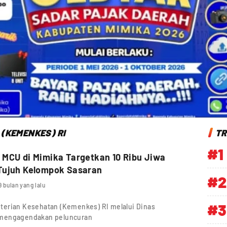
(KEMENKES) RI
TR
#1
MCU di Mimika Targetkan 10 Ribu Jiwa
Tujuh Kelompok Sasaran
#2
9 bulan yang lalu
#3
erian Kesehatan (Kemenkes) RI melalui Dinas
 mengagendakan peluncuran