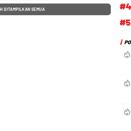
#
H DITAMPILKAN SEMUA
#5
PO