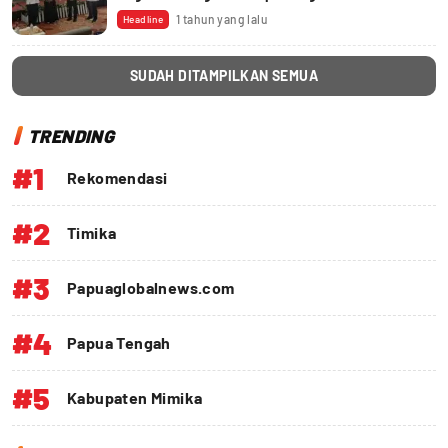
1 tahun yang lalu
Headline
SUDAH DITAMPILKAN SEMUA
TRENDING
#1
Rekomendasi
#2
Timika
#3
Papuaglobalnews.com
#4
Papua Tengah
#5
Kabupaten Mimika