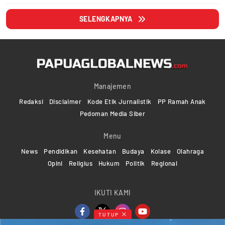
SELENGKAPNYA
Manajemen
Redaksi
Disclaimer
Kode Etik Jurnalistik
PP Ramah Anak
Pedoman Media Siber
Menu
News
Pendidikan
Kesehatan
Budaya
Kolase
Olahraga
Opini
Religius
Hukum
Politik
Regional
IKUTI KAMI
TUTUP