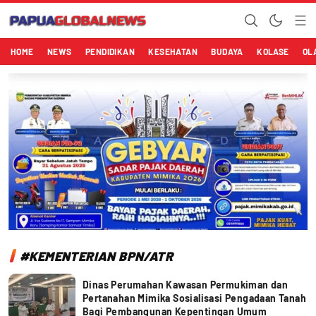
Papuaglobalnews.com
Menulis Fakta dengan Hati Bening
HOME
NEWS
PENDIDIKAN
KESEHATAN
BUDAYA
KOLASE
OL
#KEMENTERIAN BPN/ATR
Dinas Perumahan Kawasan Permukiman dan
Pertanahan Mimika Sosialisasi Pengadaan Tanah
Bagi Pembangunan Kepentingan Umum