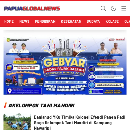
Papuaglobalnews.com
Menulis Fakta dengan Hati Bening
HOME
NEWS
PENDIDIKAN
KESEHATAN
BUDAYA
KOLASE
OL
#KELOMPOK TANI MANDIRI
Danlanud YKu Timika Kolonel Efendi Panen Padi
Gogo Kelompok Tani Mandiri di Kampung
Nawaripi