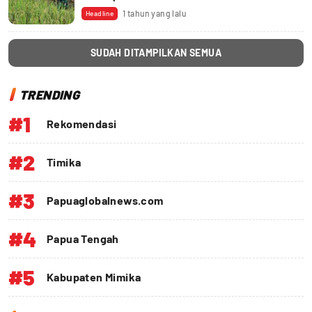
1 tahun yang lalu
Headline
SUDAH DITAMPILKAN SEMUA
TRENDING
#1
Rekomendasi
#2
Timika
#3
Papuaglobalnews.com
#4
Papua Tengah
#5
Kabupaten Mimika