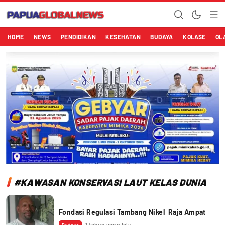
Papuaglobalnews.com
Menulis Fakta dengan Hati Bening
HOME
NEWS
PENDIDIKAN
KESEHATAN
BUDAYA
KOLASE
OL
#KAWASAN KONSERVASI LAUT KELAS DUNIA
Fondasi Regulasi Tambang Nikel Raja Ampat