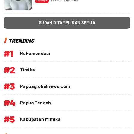
1 tahun yang lalu
Budaya
SUDAH DITAMPILKAN SEMUA
TRENDING
#1
Rekomendasi
#2
Timika
#3
Papuaglobalnews.com
#4
Papua Tengah
#5
Kabupaten Mimika