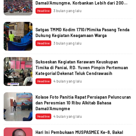
Damal/Amungme, Korbankan Lebih dari 200
Ekor Babi, Pdt. Bas : Tuhan Mau Dunia Ini
3 bulan yang lalu
Headline
Selamat dari Dosa
Satgas TMMD Kodim 1710/Mimika Pasang Tenda
Dukung Kegiatan Keagamaan Warga
3 bulan yang lalu
Headline
Sukseskan Kegiatan Kerawam Keuskupan
Timika di Paniai, RD. Yuven Pimpin Pertemuan
Kategorial Dekenat Teluk Cendrawasih
4 bulan yang lalu
Headline
Kolase Foto Panitia Rapat Persiapan Peluncuran
dan Peresmian 10 Ribu Alkitab Bahasa
Damal/Amungme
4 bulan yang lalu
Headline
Hari Ini Pembukaan MUSPASMEE Ke-8, Bakal