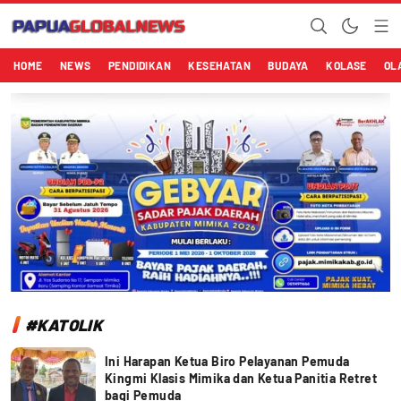
Papuaglobalnews.com
Menulis Fakta dengan Hati Bening
HOME
NEWS
PENDIDIKAN
KESEHATAN
BUDAYA
KOLASE
OL
#KATOLIK
Ini Harapan Ketua Biro Pelayanan Pemuda
Kingmi Klasis Mimika dan Ketua Panitia Retret
bagi Pemuda