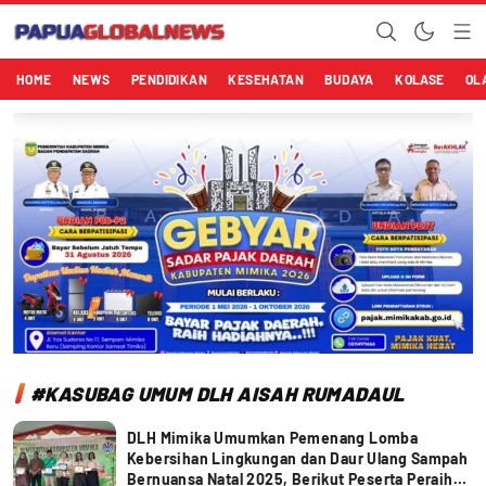
Papuaglobalnews.com
Menulis Fakta dengan Hati Bening
HOME
NEWS
PENDIDIKAN
KESEHATAN
BUDAYA
KOLASE
OL
#KASUBAG UMUM DLH AISAH RUMADAUL
DLH Mimika Umumkan Pemenang Lomba
Kebersihan Lingkungan dan Daur Ulang Sampah
Bernuansa Natal 2025, Berikut Peserta Peraih