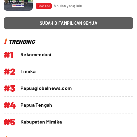
Juara
8 bulan yang lalu
Headline
SUDAH DITAMPILKAN SEMUA
TRENDING
#1
Rekomendasi
#2
Timika
#3
Papuaglobalnews.com
#4
Papua Tengah
#5
Kabupaten Mimika