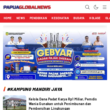
Papuaglobalnews.com
Menulis Fakta dengan Hati Bening
HOME
NEWS
PENDIDIKAN
KESEHATAN
BUDAYA
KOLASE
OL
#KAMPUNG MANDIRI JAYA
Kelola Dana Padat Karya Rp1 Miliar, Pemdis
Wania Gunakan untuk Penimbunan dan
Pembersihan Lingkungan