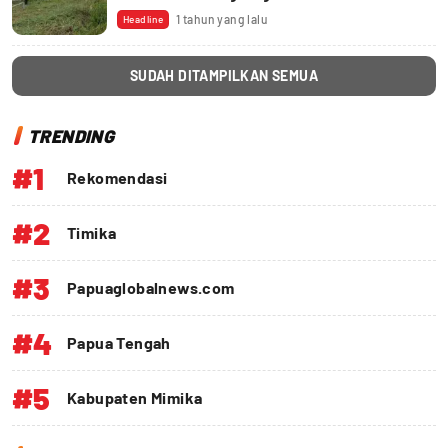
1 tahun yang lalu
Headline
SUDAH DITAMPILKAN SEMUA
TRENDING
#1
Rekomendasi
#2
Timika
#3
Papuaglobalnews.com
#4
Papua Tengah
#5
Kabupaten Mimika