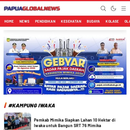
Papuaglobalnews.com
Menulis Fakta dengan Hati Bening
HOME
NEWS
PENDIDIKAN
KESEHATAN
BUDAYA
KOLASE
OL
#KAMPUNG IWAKA
Pemkab Mimika Siapkan Lahan 10 Hektar di
Iwaka untuk Bangun SRT 76 Mimika