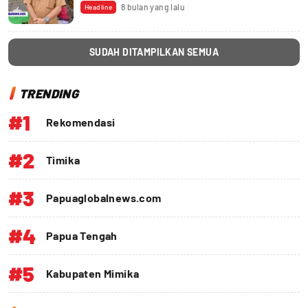
8 bulan yang lalu
Headline
SUDAH DITAMPILKAN SEMUA
TRENDING
#1
Rekomendasi
#2
Timika
#3
Papuaglobalnews.com
#4
Papua Tengah
#5
Kabupaten Mimika