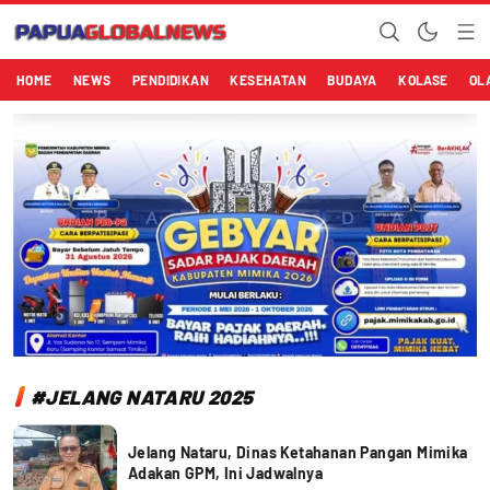
Papuaglobalnews.com
Menulis Fakta dengan Hati Bening
HOME
NEWS
PENDIDIKAN
KESEHATAN
BUDAYA
KOLASE
OL
#JELANG NATARU 2025
Jelang Nataru, Dinas Ketahanan Pangan Mimika
Adakan GPM, Ini Jadwalnya