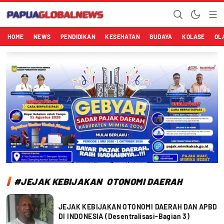
Papuaglobalnews.com
Menulis Fakta dengan Hati Bening
HOME
NEWS
PENDIDIKAN
KESEHATAN
BUDAYA
KOLASE
OL
#JEJAK KEBIJAKAN OTONOMI DAERAH
JEJAK KEBIJAKAN OTONOMI DAERAH DAN APBD
DI INDONESIA (Desentralisasi-Bagian 3)