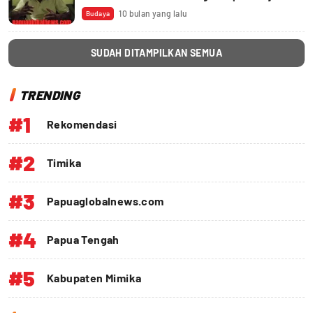
BBKSDA Papua
10 bulan yang lalu
Budaya
SUDAH DITAMPILKAN SEMUA
TRENDING
#1
Rekomendasi
#2
Timika
#3
Papuaglobalnews.com
#4
Papua Tengah
#5
Kabupaten Mimika