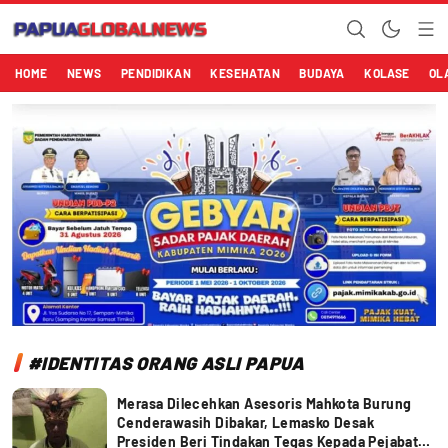
Papuaglobalnews.com
Menulis Fakta dengan Hati Bening
HOME
NEWS
PENDIDIKAN
KESEHATAN
BUDAYA
KOLASE
OL
#IDENTITAS ORANG ASLI PAPUA
Merasa Dilecehkan Asesoris Mahkota Burung
Cenderawasih Dibakar, Lemasko Desak
Presiden Beri Tindakan Tegas Kepada Pejabat