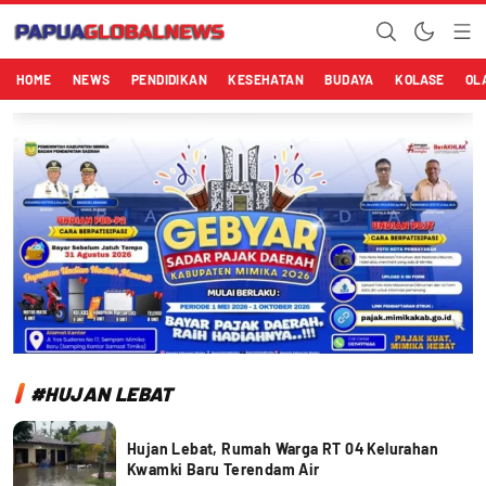
Papuaglobalnews.com
Menulis Fakta dengan Hati Bening
HOME
NEWS
PENDIDIKAN
KESEHATAN
BUDAYA
KOLASE
OL
#HUJAN LEBAT
Hujan Lebat, Rumah Warga RT 04 Kelurahan
Kwamki Baru Terendam Air