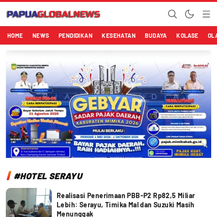
Papuaglobalnews.com
Menulis Fakta dengan Hati Bening
HOME
NEWS
PENDIDIKAN
KESEHATAN
BUDAYA
KOLASE
OL
#HOTEL SERAYU
Realisasi Penerimaan PBB-P2 Rp82,5 Miliar
Lebih: Serayu, Timika Mal dan Suzuki Masih
Menunggak