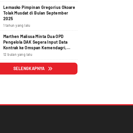
Lemasko Pimpinan Gregorius Okoare
Tolak Musdat di Bulan September
2025
1 tahun yang lalu
Marthen Malissa Minta Dua OPD
Pengelola DAK Segera Input Data
Kontrak ke Omspan Kemendagri,
Lewat Tanggal 29 Agustus 2025
12 bulan yang lalu
Hangus
SELENGKAPNYA