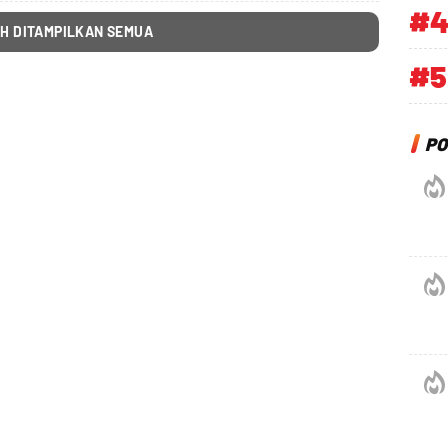
#
H DITAMPILKAN SEMUA
#5
PO