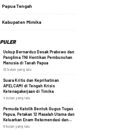
4
Papua Tengah
Kabupaten Mimika
PULER
Uskup Bernardus Desak Prabowo dan
Panglima TNI Hentikan Pembunuhan
Manusia di Tanah Papua
10 bulan yang lalu
Suara Kritis dan Keprihatinan
APELCAMI di Tengah Krisis
Ketenagakerjaan di Timika
4 bulan yang lalu
Pemuda Katolik Bentuk Gugus Tugas
Papua, Petakan 12 Masalah Utama dan
Keluarkan Enam Rekomendasi dan
Seruan Moral Nasional
9 bulan yang lalu