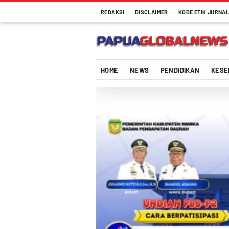
REDAKSI
DISCLAIMER
KODE ETIK JURNAL
Papuaglobalnews.com
Menulis Fakta dengan Hati Bening
HOME
NEWS
PENDIDIKAN
KESE