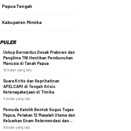
4
Papua Tengah
Kabupaten Mimika
PULER
Uskup Bernardus Desak Prabowo dan
Panglima TNI Hentikan Pembunuhan
Manusia di Tanah Papua
10 bulan yang lalu
Suara Kritis dan Keprihatinan
APELCAMI di Tengah Krisis
Ketenagakerjaan di Timika
4 bulan yang lalu
Pemuda Katolik Bentuk Gugus Tugas
Papua, Petakan 12 Masalah Utama dan
Keluarkan Enam Rekomendasi dan
Seruan Moral Nasional
9 bulan yang lalu