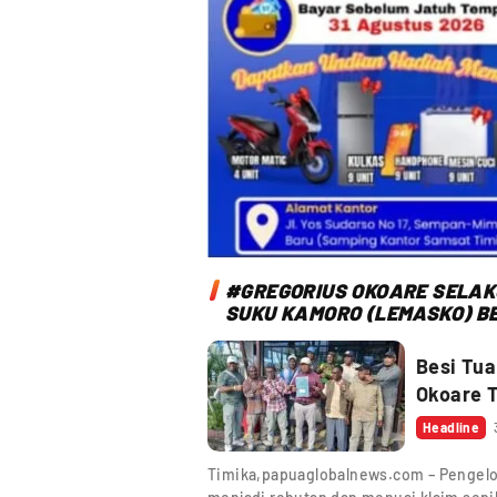
#GREGORIUS OKOARE SELA
SUKU KAMORO (LEMASKO) BE
Besi Tua
Okoare 
Headline
Timika,papuaglobalnews.com – Pengelola