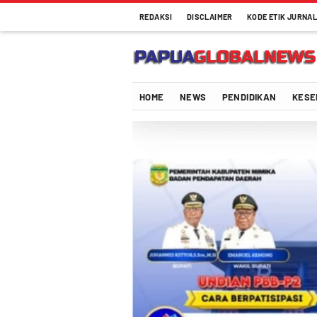
REDAKSI
DISCLAIMER
KODE ETIK JURNAL
Papuaglobalnews.com
Menulis Fakta dengan Hati Bening
HOME
NEWS
PENDIDIKAN
KESE