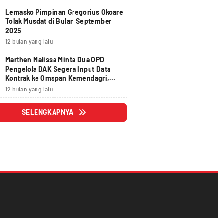
Lemasko Pimpinan Gregorius Okoare
Tolak Musdat di Bulan September
2025
12 bulan yang lalu
Marthen Malissa Minta Dua OPD
Pengelola DAK Segera Input Data
Kontrak ke Omspan Kemendagri,
Lewat Tanggal 29 Agustus 2025
12 bulan yang lalu
Hangus
SELENGKAPNYA