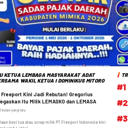
KU KETUA LEMBAGA MASYARAKAT ADAT
TR
RSAMA WAKIL KETUA I DOMINIKUS MITORO
#1
 Freeport Kini Jadi Rebutan! Gregorius
#2
Tegaskan Itu Milik LEMASKO dan LEMASA
3 bulan yang lalu
#3
an besi tua atau scrap milik PT Freeport Indonesia kini