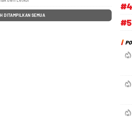
hak oleh Letkol
#
H DITAMPILKAN SEMUA
#5
PO