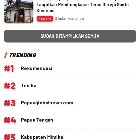
Lanjutkan Pembongkaran Teras Gereja Santo
Klemens
3 bulan yang lalu
Headline
SUDAH DITAMPILKAN SEMUA
TRENDING
#1
Rekomendasi
#2
Timika
#3
Papuaglobalnews.com
#4
Papua Tengah
#5
Kabupaten Mimika