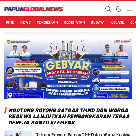
Papuaglobalnews.com
Menulis Fakta dengan Hati Bening
HOME
NEWS
PENDIDIKAN
KESEHATAN
BUDAYA
KOLASE
OL
#GOTONG ROYONG SATGAS TMMD DAN WARGA
KEAKWA LANJUTKAN PEMBONGKARAN TERAS
GEREJA SANTO KLEMENS
Gotong Royong Satgas TMMD dan Warga Keakwa