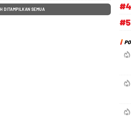
#
H DITAMPILKAN SEMUA
#5
PO