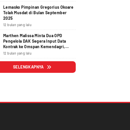
Lemasko Pimpinan Gregorius Okoare
Tolak Musdat di Bulan September
2025
12 bulan yang lalu
Marthen Malissa Minta Dua OPD
Pengelola DAK Segera Input Data
Kontrak ke Omspan Kemendagri,
Lewat Tanggal 29 Agustus 2025
12 bulan yang lalu
Hangus
SELENGKAPNYA