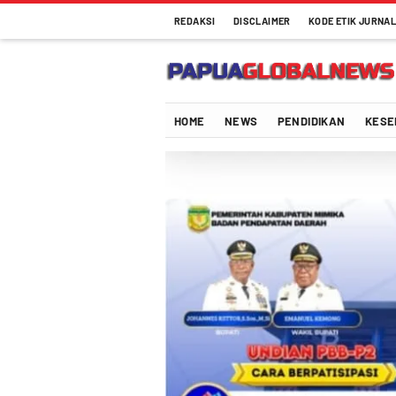
REDAKSI
DISCLAIMER
KODE ETIK JURNAL
Papuaglobalnews.com
Menulis Fakta dengan Hati Bening
HOME
NEWS
PENDIDIKAN
KESE