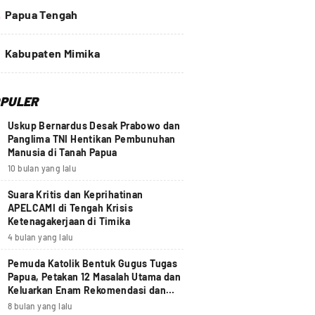
4
Papua Tengah
Kabupaten Mimika
PULER
Uskup Bernardus Desak Prabowo dan
Panglima TNI Hentikan Pembunuhan
Manusia di Tanah Papua
10 bulan yang lalu
Suara Kritis dan Keprihatinan
APELCAMI di Tengah Krisis
Ketenagakerjaan di Timika
4 bulan yang lalu
Pemuda Katolik Bentuk Gugus Tugas
Papua, Petakan 12 Masalah Utama dan
Keluarkan Enam Rekomendasi dan
Seruan Moral Nasional
8 bulan yang lalu