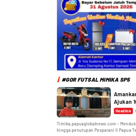
#GOR FUTSAL MIMIKA SP5
Amankan 
Ajukan 1
Headline
Timika,papuaglobalnews.com – Menduk
hingga penutupan Pesparani II Papua Te