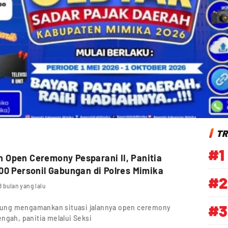
TR
#1
Open Ceremony Pesparani II, Panitia
00 Personil Gabungan di Polres Mimika
#2
8 bulan yang lalu
#3
ung mengamankan situasi jalannya open ceremony
ngah, panitia melalui Seksi