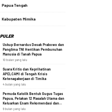
4
Papua Tengah
Kabupaten Mimika
PULER
Uskup Bernardus Desak Prabowo dan
Panglima TNI Hentikan Pembunuhan
Manusia di Tanah Papua
10 bulan yang lalu
Suara Kritis dan Keprihatinan
APELCAMI di Tengah Krisis
Ketenagakerjaan di Timika
4 bulan yang lalu
Pemuda Katolik Bentuk Gugus Tugas
Papua, Petakan 12 Masalah Utama dan
Keluarkan Enam Rekomendasi dan
Seruan Moral Nasional
9 bulan yang lalu