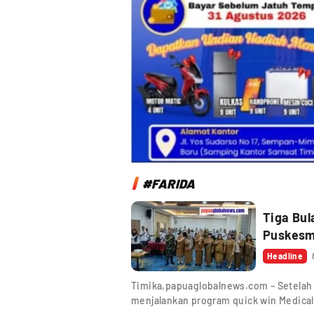
#FARIDA
Tiga Bul
Puskesm
Headline
Timika,papuaglobalnews.com – Setelah
menjalankan program quick win Medical