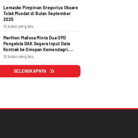
Lemasko Pimpinan Gregorius Okoare
Tolak Musdat di Bulan September
2025
12 bulan yang lalu
Marthen Malissa Minta Dua OPD
Pengelola DAK Segera Input Data
Kontrak ke Omspan Kemendagri,
Lewat Tanggal 29 Agustus 2025
12 bulan yang lalu
Hangus
SELENGKAPNYA