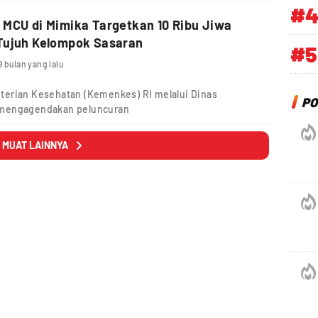
#
MCU di Mimika Targetkan 10 Ribu Jiwa
Tujuh Kelompok Sasaran
#5
9 bulan yang lalu
erian Kesehatan (Kemenkes) RI melalui Dinas
PO
 mengagendakan peluncuran
MUAT LAINNYA