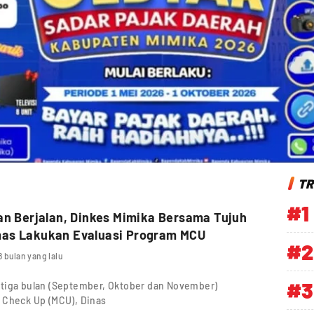
TR
#1
an Berjalan, Dinkes Mimika Bersama Tujuh
as Lakukan Evaluasi Program MCU
#2
8 bulan yang lalu
#3
 tiga bulan (September, Oktober dan November)
 Check Up (MCU), Dinas