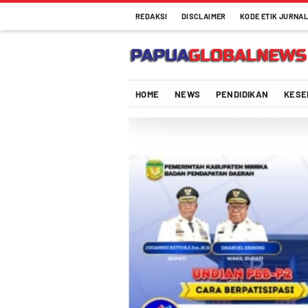
REDAKSI
DISCLAIMER
KODE ETIK JURNAL
Papuaglobalnews.com
Menulis Fakta dengan Hati Bening
HOME
NEWS
PENDIDIKAN
KESE