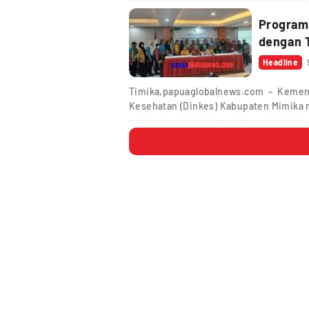
Program 
dengan 
Headline
Timika,papuaglobalnews.com – Kement
Kesehatan (Dinkes) Kabupaten Mimika