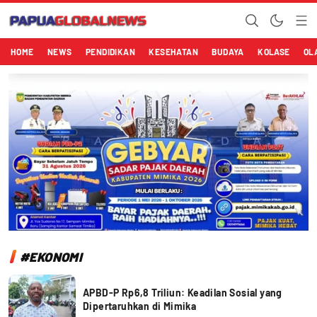
Papuaglobalnews.com
Menulis Fakta dengan Hati Bening
HOME
NEWS
PENDIDIKAN
KESEHATAN
BUDAYA
KOLASE
OL
#EKONOMI
APBD-P Rp6,8 Triliun: Keadilan Sosial yang
Dipertaruhkan di Mimika