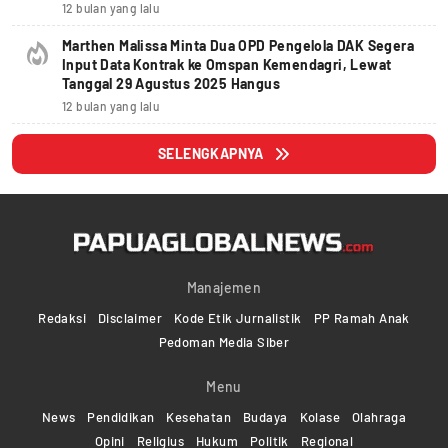
12 bulan yang lalu
Marthen Malissa Minta Dua OPD Pengelola DAK Segera
Input Data Kontrak ke Omspan Kemendagri, Lewat
Tanggal 29 Agustus 2025 Hangus
12 bulan yang lalu
SELENGKAPNYA
Manajemen
Redaksi
Disclaimer
Kode Etik Jurnalistik
PP Ramah Anak
Pedoman Media Siber
Menu
News
Pendidikan
Kesehatan
Budaya
Kolase
Olahraga
Opini
Religius
Hukum
Politik
Regional