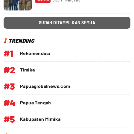
9 bulan yang lalu
Headline
SUDAH DITAMPILKAN SEMUA
TRENDING
#1
Rekomendasi
#2
Timika
#3
Papuaglobalnews.com
#4
Papua Tengah
#5
Kabupaten Mimika