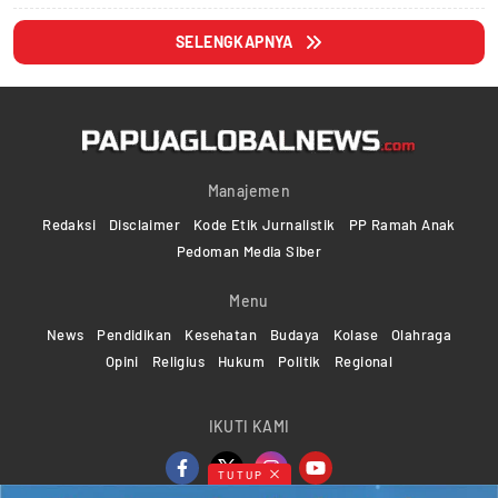
SELENGKAPNYA
Manajemen
Redaksi
Disclaimer
Kode Etik Jurnalistik
PP Ramah Anak
Pedoman Media Siber
Menu
News
Pendidikan
Kesehatan
Budaya
Kolase
Olahraga
Opini
Religius
Hukum
Politik
Regional
IKUTI KAMI
TUTUP