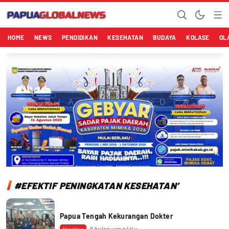
Papuaglobalnews.com
Menulis Fakta dengan Hati Bening
HOME
NEWS
PENDIDIKAN
KESEHATAN
BUDAYA
KOLASE
OL
#EFEKTIF PENINGKATAN KESEHATAN’
Papua Tengah Kekurangan Dokter