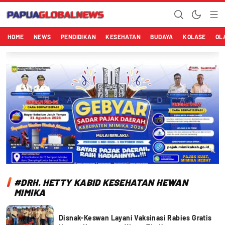
Papuaglobalnews.com
Menulis Fakta dengan Hati Bening
HOME
NEWS
PENDIDIKAN
KESEHATAN
BUDAYA
KOLASE
OL
#DRH. HETTY KABID KESEHATAN HEWAN
MIMIKA
Disnak-Keswan Layani Vaksinasi Rabies Gratis