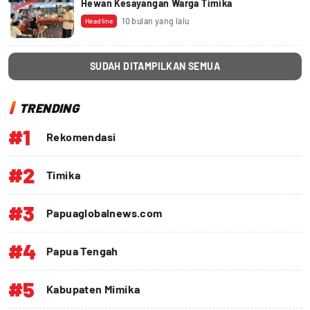
Hewan Kesayangan Warga Timika
10 bulan yang lalu
Headline
SUDAH DITAMPILKAN SEMUA
TRENDING
#1
Rekomendasi
#2
Timika
#3
Papuaglobalnews.com
#4
Papua Tengah
#5
Kabupaten Mimika