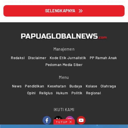
SELENGKAPNYA
Manajemen
Redaksi
Disclaimer
Kode Etik Jurnalistik
PP Ramah Anak
Pedoman Media Siber
Menu
News
Pendidikan
Kesehatan
Budaya
Kolase
Olahraga
Opini
Religius
Hukum
Politik
Regional
IKUTI KAMI
TUTUP