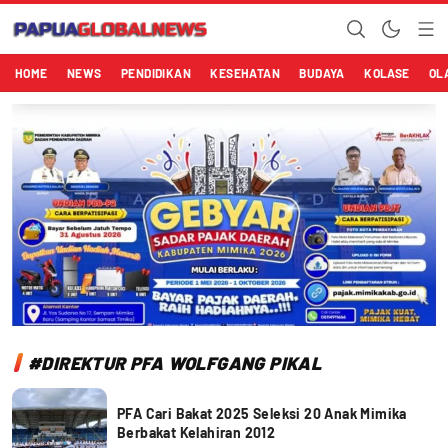
Papuaglobalnews.com
Menulis Fakta dengan Hati Bening
HOME
NEWS
PENDIDIKAN
KESEHATAN
BUDAYA
KOLASE
OL
#DIREKTUR PFA WOLFGANG PIKAL
PFA Cari Bakat 2025 Seleksi 20 Anak Mimika
Berbakat Kelahiran 2012