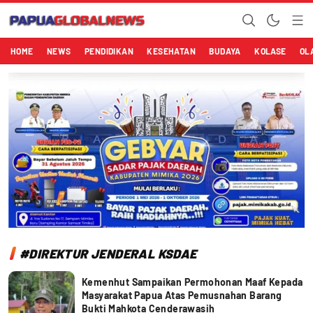
Papuaglobalnews.com
Menulis Fakta dengan Hati Bening
HOME
NEWS
PENDIDIKAN
KESEHATAN
BUDAYA
KOLASE
OL
#DIREKTUR JENDERAL KSDAE
Kemenhut Sampaikan Permohonan Maaf Kepada
Masyarakat Papua Atas Pemusnahan Barang
Bukti Mahkota Cenderawasih