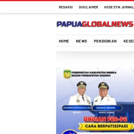
REDAKSI
DISCLAIMER
KODE ETIK JURNAL
Papuaglobalnews.com
Menulis Fakta dengan Hati Bening
HOME
NEWS
PENDIDIKAN
KESE