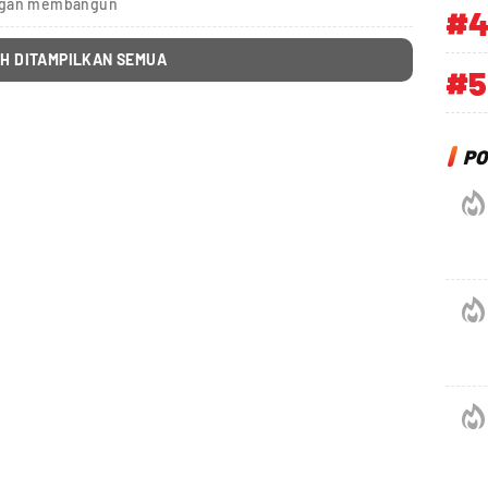
engan membangun
#
H DITAMPILKAN SEMUA
#5
PO