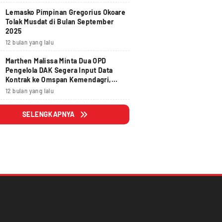
Lemasko Pimpinan Gregorius Okoare
Tolak Musdat di Bulan September
2025
12 bulan yang lalu
Marthen Malissa Minta Dua OPD
Pengelola DAK Segera Input Data
Kontrak ke Omspan Kemendagri,
Lewat Tanggal 29 Agustus 2025
12 bulan yang lalu
Hangus
SELENGKAPNYA