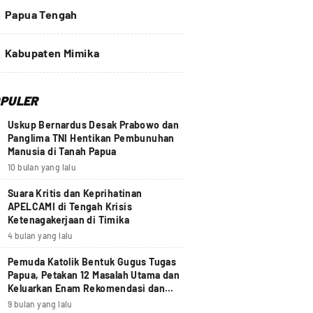
4
Papua Tengah
Kabupaten Mimika
PULER
Uskup Bernardus Desak Prabowo dan
Panglima TNI Hentikan Pembunuhan
Manusia di Tanah Papua
10 bulan yang lalu
Suara Kritis dan Keprihatinan
APELCAMI di Tengah Krisis
Ketenagakerjaan di Timika
4 bulan yang lalu
Pemuda Katolik Bentuk Gugus Tugas
Papua, Petakan 12 Masalah Utama dan
Keluarkan Enam Rekomendasi dan
Seruan Moral Nasional
9 bulan yang lalu