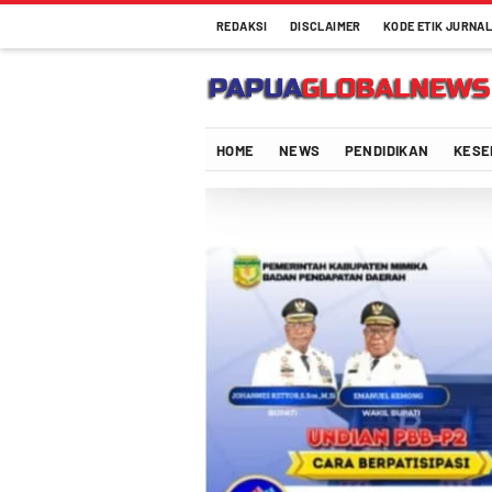
REDAKSI
DISCLAIMER
KODE ETIK JURNAL
Papuaglobalnews.com
Menulis Fakta dengan Hati Bening
HOME
NEWS
PENDIDIKAN
KESE