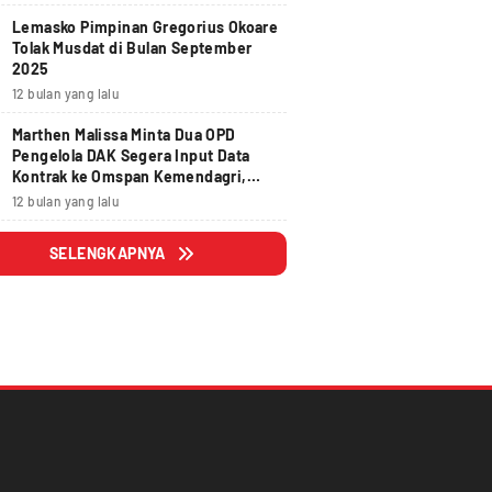
Lemasko Pimpinan Gregorius Okoare
Tolak Musdat di Bulan September
2025
12 bulan yang lalu
Marthen Malissa Minta Dua OPD
Pengelola DAK Segera Input Data
Kontrak ke Omspan Kemendagri,
Lewat Tanggal 29 Agustus 2025
12 bulan yang lalu
Hangus
SELENGKAPNYA