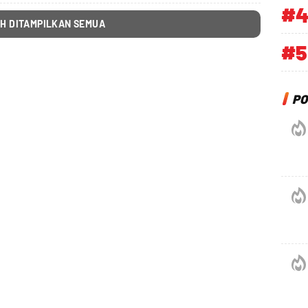
#
H DITAMPILKAN SEMUA
#5
PO