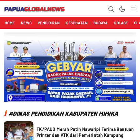
Papuaglobalnews.com
Menulis Fakta dengan Hati Bening
HOME
NEWS
PENDIDIKAN
KESEHATAN
BUDAYA
KOLASE
OL
#DINAS PENDIDIKAN KABUPATEN MIMIKA
TK/PAUD Merah Putih Nawaripi Terima Bantuan
Printer dan ATK dari Pemerintah Kampung