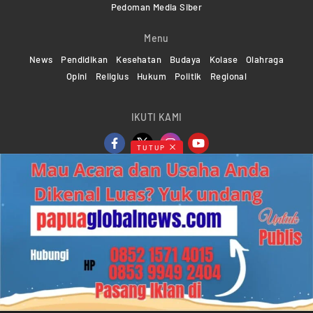
Pedoman Media Siber
Menu
News
Pendidikan
Kesehatan
Budaya
Kolase
Olahraga
Opini
Religius
Hukum
Politik
Regional
IKUTI KAMI
TUTUP
Copyright ©2024-2026 Papuaglobalnews.com | All rights
reserved
Web Developer Powered by
KMGNetwork