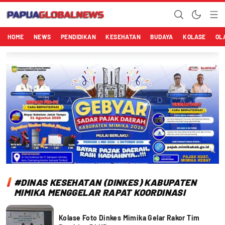
Papuaglobalnews.com
Menulis Fakta dengan Hati Bening
HOME
NEWS
PENDIDIKAN
KESEHATAN
BUDAYA
KOLASE
OL
#DINAS KESEHATAN (DINKES) KABUPATEN
MIMIKA MENGGELAR RAPAT KOORDINASI
Kolase Foto Dinkes Mimika Gelar Rakor Tim