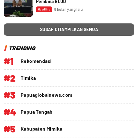
Pembina BLUD
8 bulan yang lalu
Headline
SUDAH DITAMPILKAN SEMUA
TRENDING
#1
Rekomendasi
#2
Timika
#3
Papuaglobalnews.com
#4
Papua Tengah
#5
Kabupaten Mimika