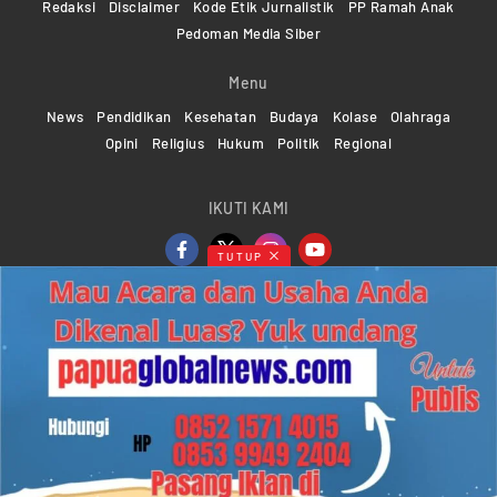
Redaksi
Disclaimer
Kode Etik Jurnalistik
PP Ramah Anak
Pedoman Media Siber
Menu
News
Pendidikan
Kesehatan
Budaya
Kolase
Olahraga
Opini
Religius
Hukum
Politik
Regional
IKUTI KAMI
TUTUP
Copyright ©2024-2026 Papuaglobalnews.com | All rights
reserved
Web Developer Powered by
KMGNetwork