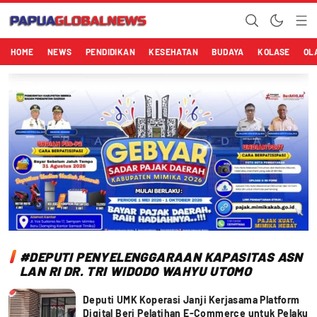
Papuaglobalnews.com
Menulis Fakta dengan Hati Bening
HOME
NEWS
PENDIDIKAN
KESEHATAN
BUDAYA
KOLASE
OL
#DEPUTI PENYELENGGARAAN KAPASITAS ASN
LAN RI DR. TRI WIDODO WAHYU UTOMO
Deputi UMK Koperasi Janji Kerjasama Platform
Digital Beri Pelatihan E-Commerce untuk Pelaku