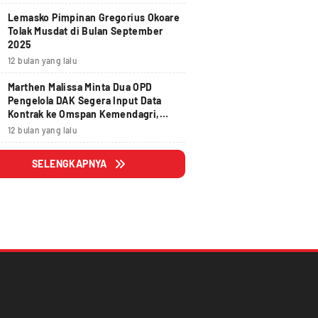
Lemasko Pimpinan Gregorius Okoare
Tolak Musdat di Bulan September
2025
12 bulan yang lalu
Marthen Malissa Minta Dua OPD
Pengelola DAK Segera Input Data
Kontrak ke Omspan Kemendagri,
Lewat Tanggal 29 Agustus 2025
12 bulan yang lalu
Hangus
SELENGKAPNYA