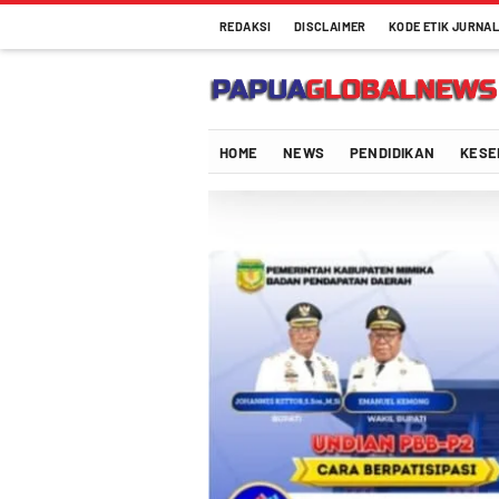
REDAKSI
DISCLAIMER
KODE ETIK JURNAL
Papuaglobalnews.com
Menulis Fakta dengan Hati Bening
HOME
NEWS
PENDIDIKAN
KESE