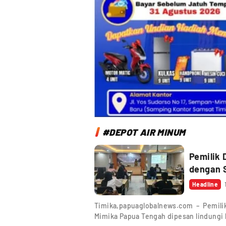
#DEPOT AIR MINUM
Pemilik
dengan S
Headline
Timika,papuaglobalnews.com – Pemilik
Mimika Papua Tengah dipesan lindung