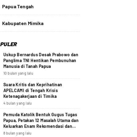
4
Papua Tengah
Kabupaten Mimika
PULER
Uskup Bernardus Desak Prabowo dan
Panglima TNI Hentikan Pembunuhan
Manusia di Tanah Papua
10 bulan yang lalu
Suara Kritis dan Keprihatinan
APELCAMI di Tengah Krisis
Ketenagakerjaan di Timika
4 bulan yang lalu
Pemuda Katolik Bentuk Gugus Tugas
Papua, Petakan 12 Masalah Utama dan
Keluarkan Enam Rekomendasi dan
Seruan Moral Nasional
8 bulan yang lalu