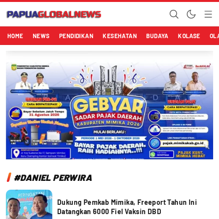
Papuaglobalnews.com
Menulis Fakta dengan Hati Bening
HOME
NEWS
PENDIDIKAN
KESEHATAN
BUDAYA
KOLASE
OL
#DANIEL PERWIRA
Dukung Pemkab Mimika, Freeport Tahun Ini
Datangkan 6000 Fiel Vaksin DBD