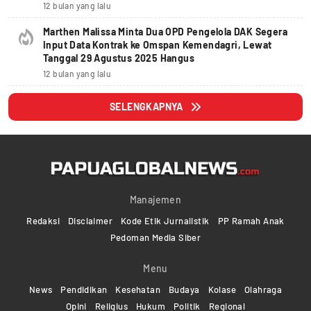
12 bulan yang lalu
Marthen Malissa Minta Dua OPD Pengelola DAK Segera
Input Data Kontrak ke Omspan Kemendagri, Lewat
Tanggal 29 Agustus 2025 Hangus
12 bulan yang lalu
SELENGKAPNYA
Manajemen
Redaksi
Disclaimer
Kode Etik Jurnalistik
PP Ramah Anak
Pedoman Media Siber
Menu
News
Pendidikan
Kesehatan
Budaya
Kolase
Olahraga
Opini
Religius
Hukum
Politik
Regional