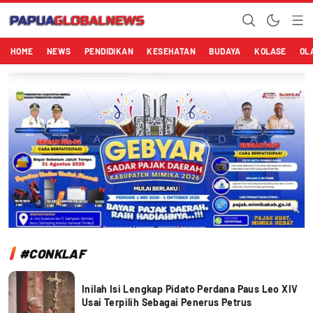
Papuaglobalnews.com
Menulis Fakta dengan Hati Bening
HOME
NEWS
PENDIDIKAN
KESEHATAN
BUDAYA
KOLASE
OL
#CONKLAF
Inilah Isi Lengkap Pidato Perdana Paus Leo XIV
Usai Terpilih Sebagai Penerus Petrus