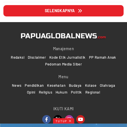
SELENGKAPNYA
Manajemen
Redaksi
Disclaimer
Kode Etik Jurnalistik
PP Ramah Anak
Pedoman Media Siber
Menu
News
Pendidikan
Kesehatan
Budaya
Kolase
Olahraga
Opini
Religius
Hukum
Politik
Regional
IKUTI KAMI
TUTUP