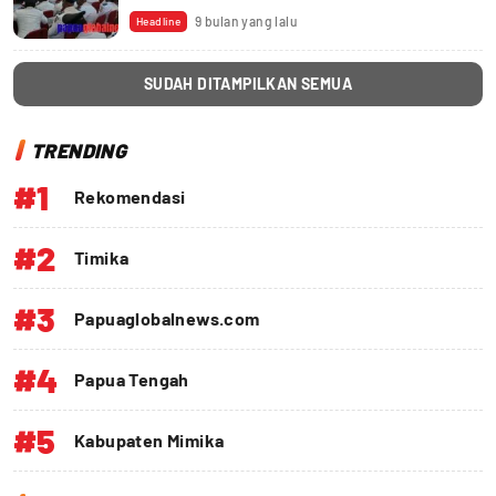
Ditunda
9 bulan yang lalu
Headline
SUDAH DITAMPILKAN SEMUA
TRENDING
#1
Rekomendasi
#2
Timika
#3
Papuaglobalnews.com
#4
Papua Tengah
#5
Kabupaten Mimika