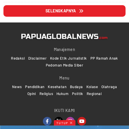
SELENGKAPNYA
Manajemen
Redaksi
Disclaimer
Kode Etik Jurnalistik
PP Ramah Anak
Pedoman Media Siber
Menu
News
Pendidikan
Kesehatan
Budaya
Kolase
Olahraga
Opini
Religius
Hukum
Politik
Regional
IKUTI KAMI
TUTUP