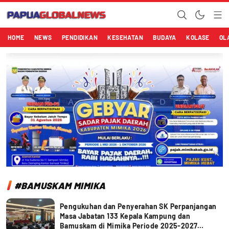
Papuaglobalnews.com
Menulis Fakta dengan Hati Bening
HOME
NEWS
PENDIDIKAN
KESEHATAN
BUDAYA
KOLASE
OL
#BAMUSKAM MIMIKA
Pengukuhan dan Penyerahan SK Perpanjangan
Masa Jabatan 133 Kepala Kampung dan
Bamuskam di Mimika Periode 2025-2027