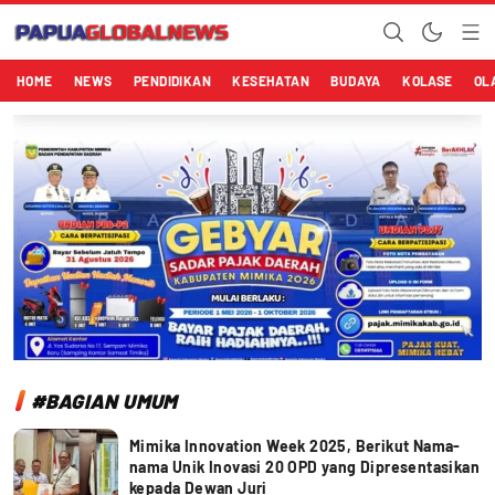
Papuaglobalnews.com
Menulis Fakta dengan Hati Bening
HOME
NEWS
PENDIDIKAN
KESEHATAN
BUDAYA
KOLASE
OL
#BAGIAN UMUM
Mimika Innovation Week 2025, Berikut Nama-
nama Unik Inovasi 20 OPD yang Dipresentasikan
kepada Dewan Juri