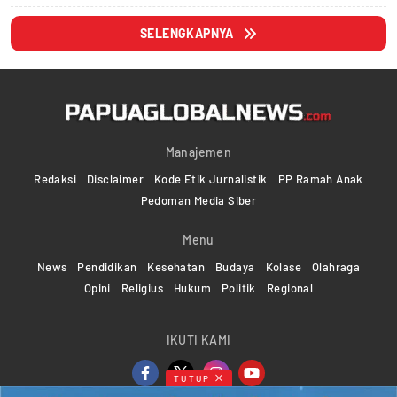
SELENGKAPNYA
Manajemen
Redaksi
Disclaimer
Kode Etik Jurnalistik
PP Ramah Anak
Pedoman Media Siber
Menu
News
Pendidikan
Kesehatan
Budaya
Kolase
Olahraga
Opini
Religius
Hukum
Politik
Regional
IKUTI KAMI
TUTUP