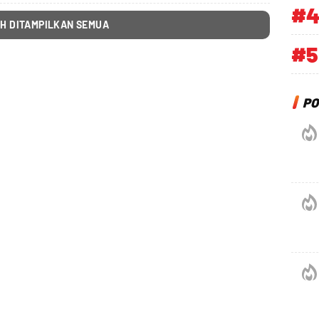
#
H DITAMPILKAN SEMUA
#5
PO