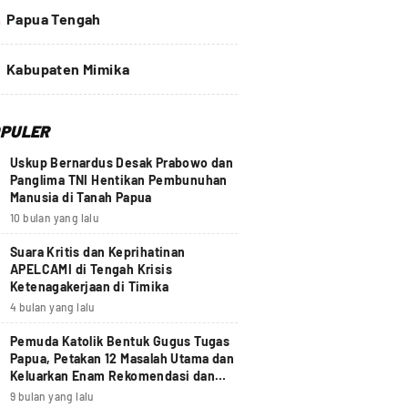
4
Papua Tengah
Kabupaten Mimika
PULER
Uskup Bernardus Desak Prabowo dan
Panglima TNI Hentikan Pembunuhan
Manusia di Tanah Papua
10 bulan yang lalu
Suara Kritis dan Keprihatinan
APELCAMI di Tengah Krisis
Ketenagakerjaan di Timika
4 bulan yang lalu
Pemuda Katolik Bentuk Gugus Tugas
Papua, Petakan 12 Masalah Utama dan
Keluarkan Enam Rekomendasi dan
Seruan Moral Nasional
9 bulan yang lalu