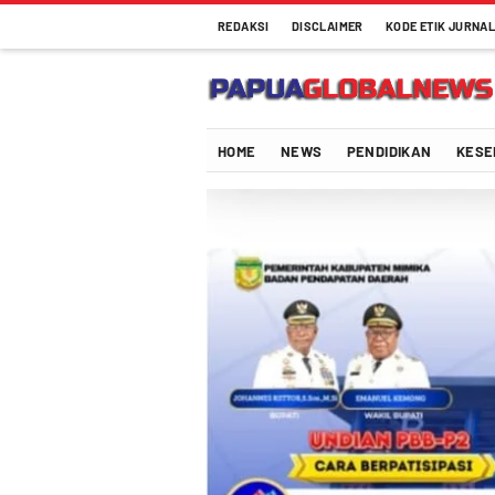
REDAKSI
DISCLAIMER
KODE ETIK JURNAL
Papuaglobalnews.com
Menulis Fakta dengan Hati Bening
HOME
NEWS
PENDIDIKAN
KESE