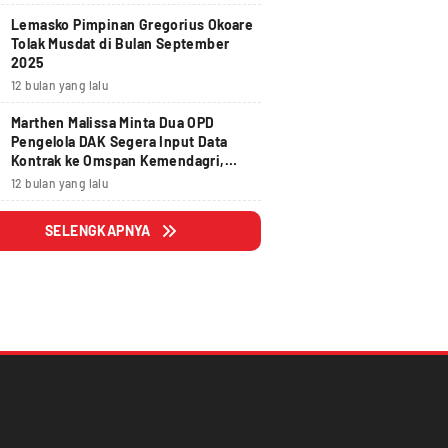
Lemasko Pimpinan Gregorius Okoare
Tolak Musdat di Bulan September
2025
12 bulan yang lalu
Marthen Malissa Minta Dua OPD
Pengelola DAK Segera Input Data
Kontrak ke Omspan Kemendagri,
Lewat Tanggal 29 Agustus 2025
12 bulan yang lalu
Hangus
SELENGKAPNYA