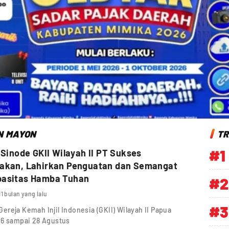
AN MAYON
TR
#1
I Sinode GKII Wilayah II PT Sukses
nakan, Lahirkan Penguatan dan Semangat
pasitas Hamba Tuhan
#2
11 bulan yang lalu
#3
reja Kemah Injil Indonesia (GKII) Wilayah II Papua
26 sampai 28 Agustus