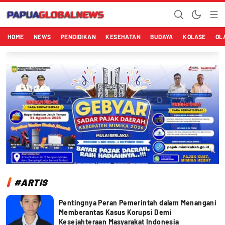
Papuaglobalnews.com
Menulis Fakta dengan Hati Bening
HOME
NEWS
PENDIDIKAN
KESEHATAN
BUDAYA
KOLASE
OL
#ARTIS
Pentingnya Peran Pemerintah dalam Menangani
Memberantas Kasus Korupsi Demi
Kesejahteraan Masyarakat Indonesia