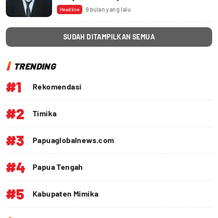
9 bulan yang lalu
Headline
SUDAH DITAMPILKAN SEMUA
TRENDING
#1
Rekomendasi
#2
Timika
#3
Papuaglobalnews.com
#4
Papua Tengah
#5
Kabupaten Mimika