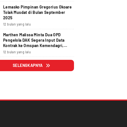
Lemasko Pimpinan Gregorius Okoare
Tolak Musdat di Bulan September
2025
12 bulan yang lalu
Marthen Malissa Minta Dua OPD
Pengelola DAK Segera Input Data
Kontrak ke Omspan Kemendagri,
Lewat Tanggal 29 Agustus 2025
12 bulan yang lalu
Hangus
SELENGKAPNYA