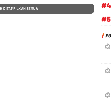
#
H DITAMPILKAN SEMUA
#5
PO