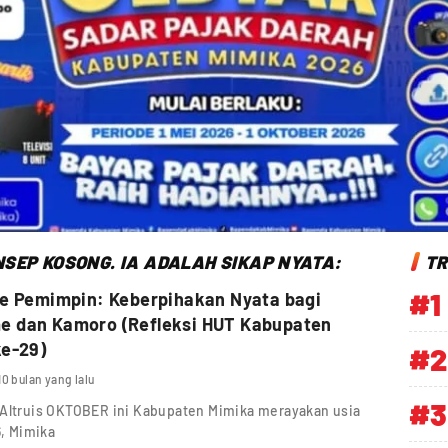
SEP KOSONG. IA ADALAH SIKAP NYATA:
TR
#1
me Pemimpin: Keberpihakan Nyata bagi
 dan Kamoro (Refleksi HUT Kabupaten
ke-29)
#2
10 bulan yang lalu
#3
Altruis OKTOBER ini Kabupaten Mimika merayakan usia
6, Mimika