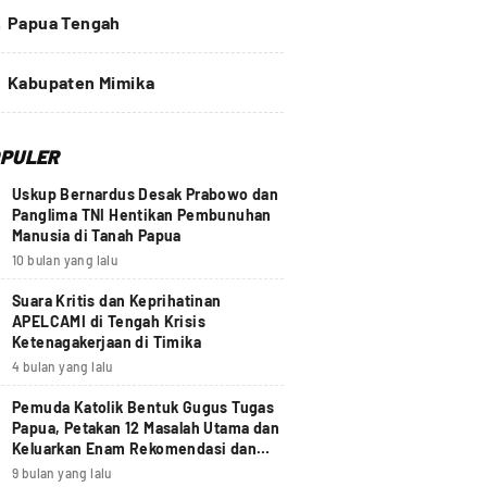
4
Papua Tengah
Kabupaten Mimika
PULER
Uskup Bernardus Desak Prabowo dan
Panglima TNI Hentikan Pembunuhan
Manusia di Tanah Papua
10 bulan yang lalu
Suara Kritis dan Keprihatinan
APELCAMI di Tengah Krisis
Ketenagakerjaan di Timika
4 bulan yang lalu
Pemuda Katolik Bentuk Gugus Tugas
Papua, Petakan 12 Masalah Utama dan
Keluarkan Enam Rekomendasi dan
Seruan Moral Nasional
9 bulan yang lalu