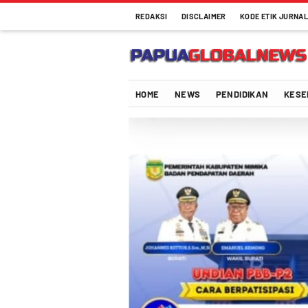
REDAKSI
DISCLAIMER
KODE ETIK JURNAL
Papuaglobalnews.com
Menulis Fakta dengan Hati Bening
HOME
NEWS
PENDIDIKAN
KESE