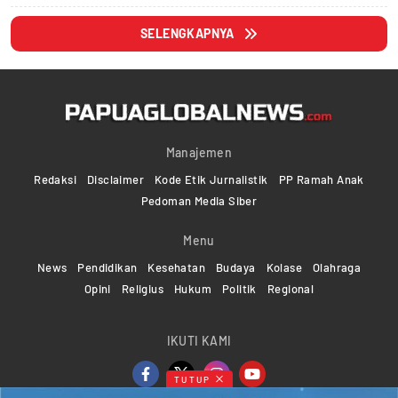
SELENGKAPNYA
Manajemen
Redaksi
Disclaimer
Kode Etik Jurnalistik
PP Ramah Anak
Pedoman Media Siber
Menu
News
Pendidikan
Kesehatan
Budaya
Kolase
Olahraga
Opini
Religius
Hukum
Politik
Regional
IKUTI KAMI
TUTUP