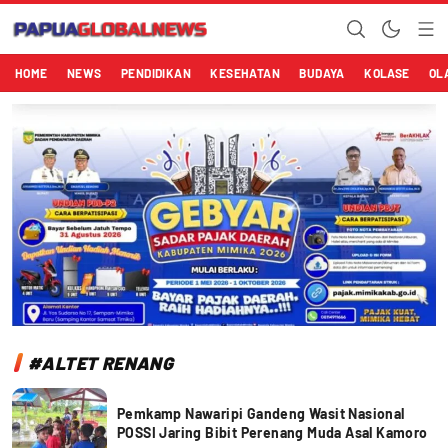
Papuaglobalnews.com
Menulis Fakta dengan Hati Bening
HOME
NEWS
PENDIDIKAN
KESEHATAN
BUDAYA
KOLASE
OL
#ALTET RENANG
Pemkamp Nawaripi Gandeng Wasit Nasional
POSSI Jaring Bibit Perenang Muda Asal Kamoro