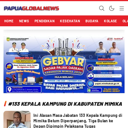
Papuaglobalnews.com
Menulis Fakta dengan Hati Bening
HOME
NEWS
PENDIDIKAN
KESEHATAN
BUDAYA
KOLASE
OL
#133 KEPALA KAMPUNG DI KABUPATEN MIMIKA
Ini Alasan Masa Jabatan 133 Kepala Kampung di
Mimika Belum Diperpanjang, Tiga Bulan ke
Depan Dipimpin Pelaksana Tugas