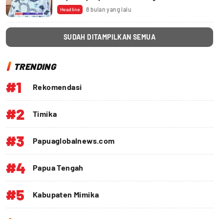
8 bulan yang lalu
Headline
SUDAH DITAMPILKAN SEMUA
TRENDING
#1
Rekomendasi
#2
Timika
#3
Papuaglobalnews.com
#4
Papua Tengah
#5
Kabupaten Mimika