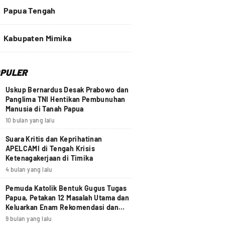
4
Papua Tengah
Kabupaten Mimika
PULER
Uskup Bernardus Desak Prabowo dan
Panglima TNI Hentikan Pembunuhan
Manusia di Tanah Papua
10 bulan yang lalu
Suara Kritis dan Keprihatinan
APELCAMI di Tengah Krisis
Ketenagakerjaan di Timika
4 bulan yang lalu
Pemuda Katolik Bentuk Gugus Tugas
Papua, Petakan 12 Masalah Utama dan
Keluarkan Enam Rekomendasi dan
Seruan Moral Nasional
9 bulan yang lalu