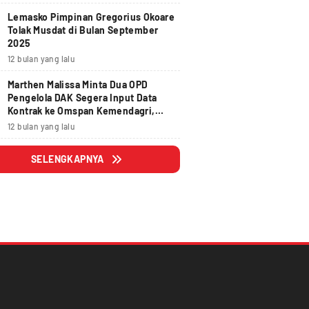
Lemasko Pimpinan Gregorius Okoare
Tolak Musdat di Bulan September
2025
12 bulan yang lalu
Marthen Malissa Minta Dua OPD
Pengelola DAK Segera Input Data
Kontrak ke Omspan Kemendagri,
Lewat Tanggal 29 Agustus 2025
12 bulan yang lalu
Hangus
SELENGKAPNYA