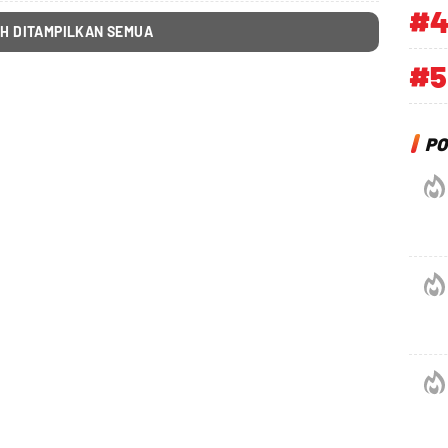
#
H DITAMPILKAN SEMUA
#5
PO