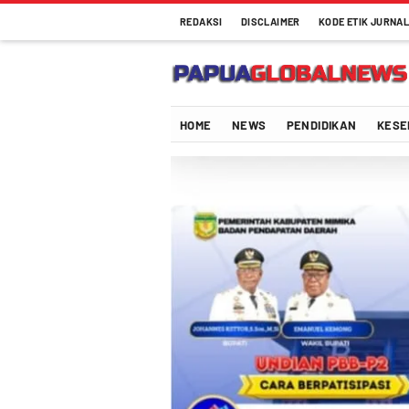
REDAKSI
DISCLAIMER
KODE ETIK JURNAL
Papuaglobalnews.com
Menulis Fakta dengan Hati Bening
HOME
NEWS
PENDIDIKAN
KESE