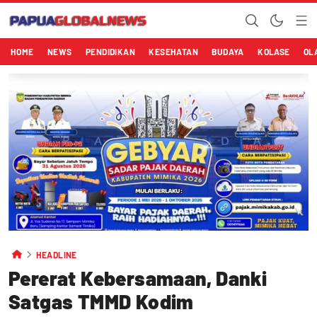
HOME
NEWS
PENDIDIKAN
KESEHATAN
BUDAYA
KOLASE
OL
HEADLINE
Pererat Kebersamaan, Danki
Satgas TMMD Kodim