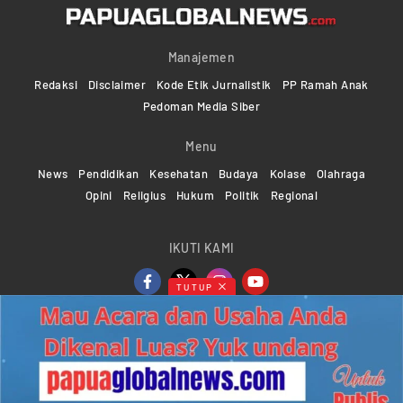
Manajemen
Redaksi
Disclaimer
Kode Etik Jurnalistik
PP Ramah Anak
Pedoman Media Siber
Menu
News
Pendidikan
Kesehatan
Budaya
Kolase
Olahraga
Opini
Religius
Hukum
Politik
Regional
IKUTI KAMI
TUTUP
Copyright ©2024-2026 Papuaglobalnews.com | All rights
reserved
Web Developer Powered by
KMGNetwork