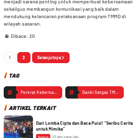
menjadi sarana penting untuk memperkuat kebersamaan
sekaligus membangun komunikasi yang baik dalam
mendukung kelancaran pelaksanaan program TMMD di
wilayah sasaran.
Dibaca:
20
1
2
Selanjutnya
TAG
Pererat Kebersamaan
Danki Satgas TMMD Kodim 1710/Mimika Silaturahmi dengan Warga
ARTIKEL TERKAIT
Dari Lomba Cipta dan Baca Puisi! “Seribu Cerita
untuk Mimika”
13 jam yang lalu
Budaya