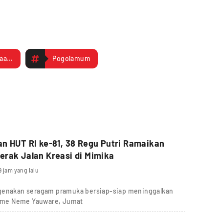
Dua Penghargaan Bergengsi Pekab Mimika : PT Freeport Indonesia dan YPMAK Layak Terima Apresiasi Serupa
Pogolamum
n HUT RI ke-81, 38 Regu Putri Ramaikan
rak Jalan Kreasi di Mimika
9 jam yang lalu
ngenakan seragam pramuka bersiap-siap meninggalkan
g Eme Neme Yauware, Jumat