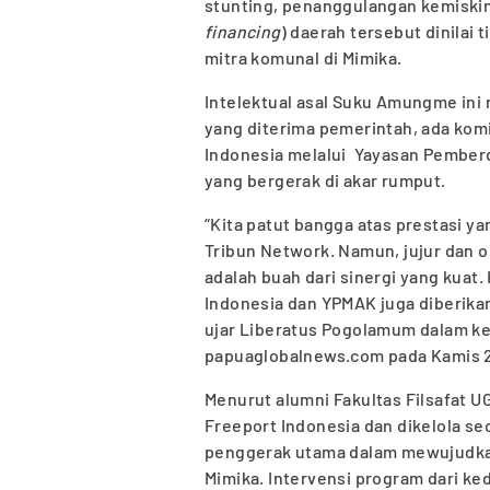
stunting, penanggulangan kemiskina
financing
) daerah tersebut dinilai 
mitra komunal di Mimika.
Intelektual asal Suku Amungme ini
yang diterima pemerintah, ada kom
Indonesia melalui Yayasan Pembe
yang bergerak di akar rumput.
“Kita patut bangga atas prestasi y
Tribun Network. Namun, jujur dan o
adalah buah dari sinergi yang kuat
Indonesia dan YPMAK juga diberika
ujar Liberatus Pogolamum dalam ke
papuaglobalnews.com pada Kamis 2
Menurut alumni Fakultas Filsafat U
Freeport Indonesia dan dikelola se
penggerak utama dalam mewujudka
Mimika. Intervensi program dari k