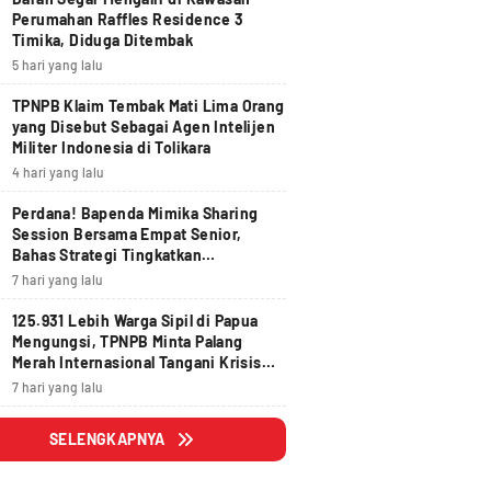
Perumahan Raffles Residence 3
Timika, Diduga Ditembak
5 hari yang lalu
TPNPB Klaim Tembak Mati Lima Orang
yang Disebut Sebagai Agen Intelijen
Militer Indonesia di Tolikara
4 hari yang lalu
Perdana! Bapenda Mimika Sharing
Session Bersama Empat Senior,
Bahas Strategi Tingkatkan
Pendapatan Daerah
7 hari yang lalu
125.931 Lebih Warga Sipil di Papua
Mengungsi, TPNPB Minta Palang
Merah Internasional Tangani Krisis
Kemanusiaan
7 hari yang lalu
SELENGKAPNYA