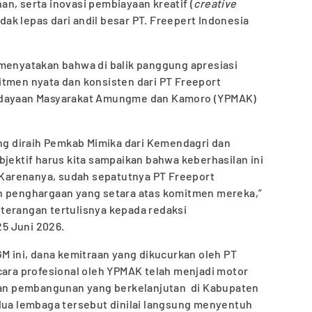
n, serta inovasi pembiayaan kreatif (
creative
tidak lepas dari andil besar PT. Freepert Indonesia
 menyatakan bahwa di balik panggung apresiasi
itmen nyata dan konsisten dari PT Freeport
rdayaan Masyarakat Amungme dan Kamoro (YPMAK)
ang diraih Pemkab Mimika dari Kemendagri dan
bjektif harus kita sampaikan bahwa keberhasilan ini
. Karenanya, sudah sepatutnya PT Freeport
n penghargaan yang setara atas komitmen mereka,”
terangan tertulisnya kepada redaksi
5 Juni 2026.
GM ini, dana kemitraan yang dikucurkan oleh PT
cara profesional oleh YPMAK telah menjadi motor
n pembangunan yang berkelanjutan di Kabupaten
edua lembaga tersebut dinilai langsung menyentuh