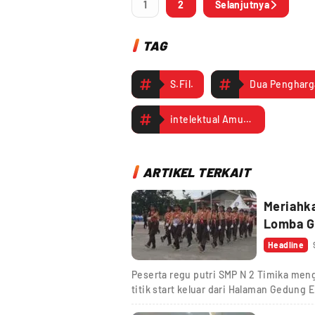
1
2
Selanjutnya
TAG
S.Fil.
intelektual Amungme
ARTIKEL TERKAIT
Meriahka
Lomba Ge
Headline
Peserta regu putri SMP N 2 Timika me
titik start keluar dari Halaman Gedun