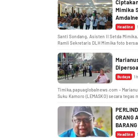
Ciptakan
Mimika S
Amdalne
Headline
Santi Sondang, Asisten II Setda Mimika
Ramli Sekretaris DLH Mimika foto ber
Marianu
Dipersoa
Budaya
1 
Timika,papuaglobalnews.com – Marianu
Suku Kamoro (LEMASKO) secara tegas 
PERLIN
ORANG A
BARANG
Headline