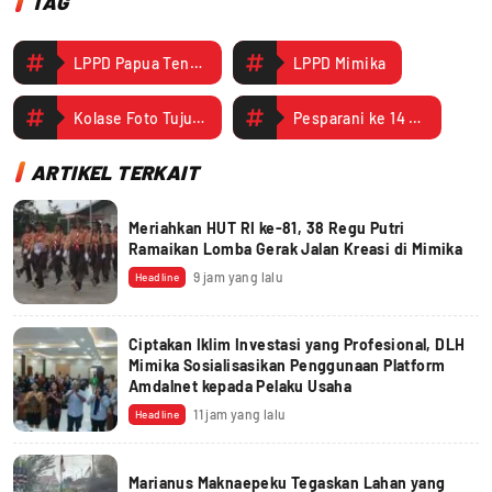
TAG
LPPD Papua Tengah
LPPD Mimika
Kolase Foto Tujuh Kategori PS Asal Mimika dan Puncak Jalani Evaluasi Mantangkan Persiapan Menuju Pesparawi di Manokwari
Pesparani ke 14 di Manokwari
ARTIKEL TERKAIT
Meriahkan HUT RI ke-81, 38 Regu Putri
Ramaikan Lomba Gerak Jalan Kreasi di Mimika
9 jam yang lalu
Headline
Ciptakan Iklim Investasi yang Profesional, DLH
Mimika Sosialisasikan Penggunaan Platform
Amdalnet kepada Pelaku Usaha
11 jam yang lalu
Headline
Marianus Maknaepeku Tegaskan Lahan yang