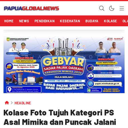
HOME
NEWS
PENDIDIKAN
KESEHATAN
BUDAYA
KOLASE
OL
HEADLINE
Kolase Foto Tujuh Kategori PS
Asal Mimika dan Puncak Jalani