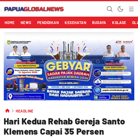
HOME
NEWS
PENDIDIKAN
KESEHATAN
BUDAYA
KOLASE
OL
HEADLINE
Hari Kedua Rehab Gereja Santo
Klemens Capai 35 Persen