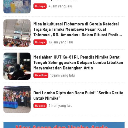
4 jam yang lalu
Budaya
Misa Inkulturasi Flobamora di Gereja Katedral
Tiga Raja Timika Membawa Pesan Kuat
Toleransi, RD. Amandus : Dalam Situasi Panik
Yesus Disebut ‘Hantu’
13 jam yang lalu
Budaya
Meriahkan HUT Ke-81 RI, Pemdis Mimika Barat
Tengah Selenggarakan Delapan Lomba Libatkan
Masyarakat dan Datangkan Artis
16 jam yang lalu
Headline
Dari Lomba Cipta dan Baca Puisi! “Seribu Cerita
untuk Mimika”
2 hari yang lalu
Budaya