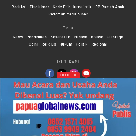
Redaksi
Disclaimer
Kode Etik Jurnalistik
PP Ramah Anak
Pedoman Media Siber
Menu
News
Pendidikan
Kesehatan
Budaya
Kolase
Olahraga
Opini
Religius
Hukum
Politik
Regional
IKUTI KAMI
TUTUP
Copyright ©2024-2026 Papuaglobalnews.com | All rights
reserved
Web Developer Powered by
KMGNetwork