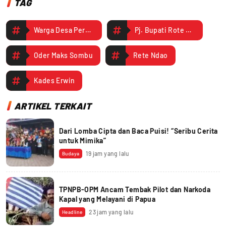
TAG
Warga Desa Persiapan Fia Fangga
Pj. Bupati Rote Ndao
Oder Maks Sombu
Rete Ndao
Kades Erwin
ARTIKEL TERKAIT
Dari Lomba Cipta dan Baca Puisi! “Seribu Cerita
untuk Mimika”
19 jam yang lalu
Budaya
TPNPB-OPM Ancam Tembak Pilot dan Narkoda
Kapal yang Melayani di Papua
23 jam yang lalu
Headline