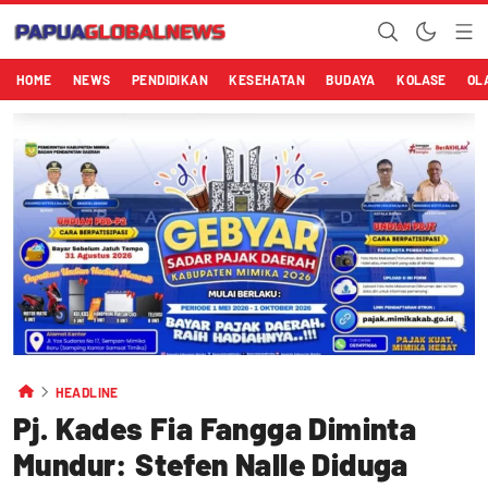
HOME
NEWS
PENDIDIKAN
KESEHATAN
BUDAYA
KOLASE
OL
HEADLINE
Pj. Kades Fia Fangga Diminta
Mundur: Stefen Nalle Diduga